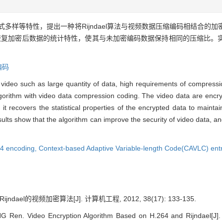
多样等特性，提出一种将Rijndael算法与视频数据压缩编码相结合的
规律，恢复加密后数据的统计特性，使其与未加密编码数据保持相同的压缩比
编码
 video such as large quantity of data, high requirements of compressi
gorithm with video data compression coding. The video data are encryp
it recovers the statistical properties of the encrypted data to maint
ults show that the algorithm can improve the security of video data, 
4 encoding,
Context-based Adaptive Variable-length Code(CAVLC) ent
jndael的视频加密算法[J]. 计算机工程, 2012, 38(17): 133-135.
Ren. Video Encryption Algorithm Based on H.264 and Rijndael[J]. 