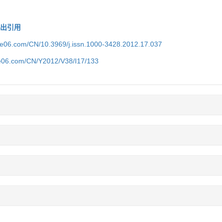
导出引用
ice06.com/CN/10.3969/j.issn.1000-3428.2012.17.037
ce06.com/CN/Y2012/V38/I17/133