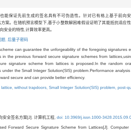
,也能保证先前生成的签名具有不可伪造性。针对已有格上基于前向安
向安全签名方案。在随机预言模型下,基于小整数解困难假设证明了其能抵抗适
向安全的特性,计算效率更高。
题,
后量子密码
cheme can guarantee the unforgeability of the foregoing signatures eve
s in the previous forward secure signature schemes from lattices,usin
ecure signature scheme from lattices is proposed.In the random ora
 under the Small Integer Solution(SIS) problem.Performance analysis 
ward secure and can provide better efficiency.
,
lattice,
without trapdoors,
Small Integer Solution(SIS) problem,
post-q
安全签名方案[J]. 计算机工程,
doi: 10.3969/j.issn.1000-3428.2015.09.
based Forward Secure Signature Scheme from Lattices[J]. Computer