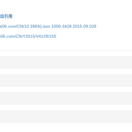
导出引用
ice06.com/CN/10.3969/j.issn.1000-3428.2015.09.028
ce06.com/CN/Y2015/V41/I9/155