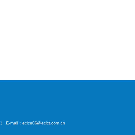
il：ecice06@ecict.com.cn