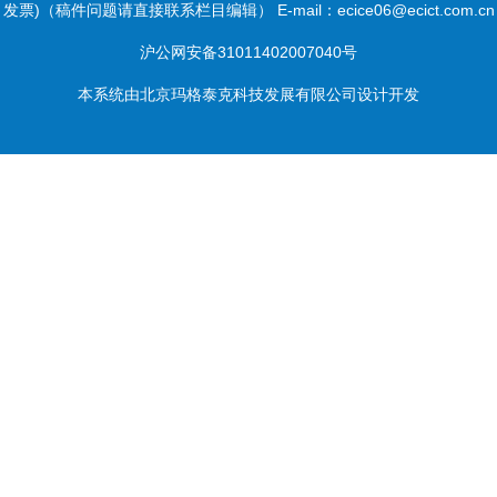
发票)（稿件问题请直接联系栏目编辑） E-mail：ecice06@ecict.com.cn
沪公网安备31011402007040号
本系统由
北京玛格泰克科技发展有限公司
设计开发