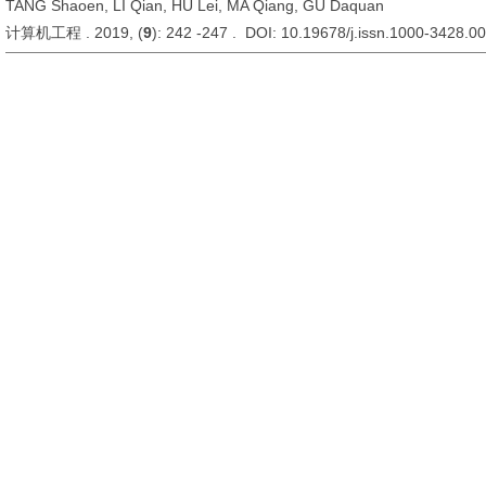
TANG Shaoen, LI Qian, HU Lei, MA Qiang, GU Daquan
计算机工程 . 2019, (
9
): 242 -247 . DOI: 10.19678/j.issn.1000-3428.0