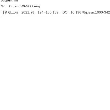
Algorithm
WEI Xiuran, WANG Feng
计算机工程 . 2021, (
8
): 124 -130,139 . DOI: 10.19678/j.issn.1000-3