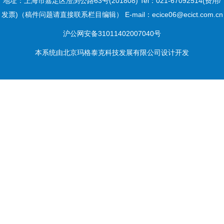
地址：上海市嘉定区澄浏公路63号(201808) Tel：021-67092514(费用/
发票)（稿件问题请直接联系栏目编辑） E-mail：ecice06@ecict.com.cn
沪公网安备31011402007040号
本系统由
北京玛格泰克科技发展有限公司
设计开发