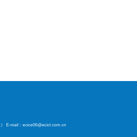
il：ecice06@ecict.com.cn