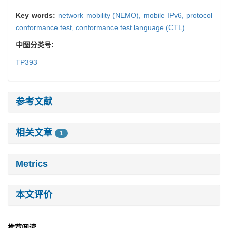
Key words:
network mobility (NEMO),
mobile IPv6,
protocol
conformance test,
conformance test language (CTL)
中图分类号:
TP393
参考文献
相关文章
1
Metrics
本文评价