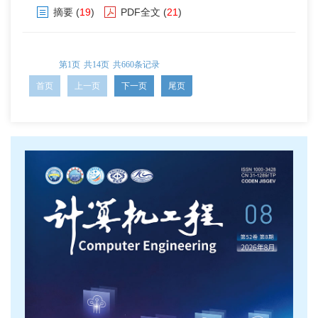
摘要
(
19
)
PDF全文
(
21
)
第1页
共14页
共660条记录
首页
上一页
下一页
尾页