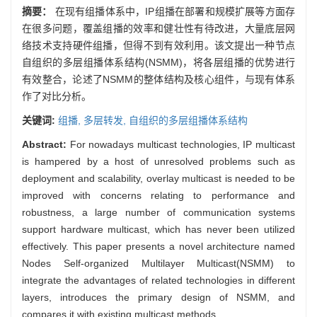
摘要：
在现有组播体系中，IP组播在部署和规模扩展等方面存
在很多问题，覆盖组播的效率和健壮性有待改进，大量底层网
络技术支持硬件组播，但得不到有效利用。该文提出一种节点
自组织的多层组播体系结构(NSMM)，将各层组播的优势进行
有效整合，论述了NSMM的整体结构及核心组件，与现有体系
作了对比分析。
关键词:
组播,
多层转发,
自组织的多层组播体系结构
Abstract:
For nowadays multicast technologies, IP multicast
is hampered by a host of unresolved problems such as
deployment and scalability, overlay multicast is needed to be
improved with concerns relating to performance and
robustness, a large number of communication systems
support hardware multicast, which has never been utilized
effectively. This paper presents a novel architecture named
Nodes Self-organized Multilayer Multicast(NSMM) to
integrate the advantages of related technologies in different
layers, introduces the primary design of NSMM, and
compares it with existing multicast methods.