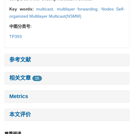
Key words:
multicast,
multilayer forwarding,
Nodes Self-
organized Multilayer Multicast(NSMM)
中图分类号:
TP393
参考文献
相关文章
15
Metrics
本文评价