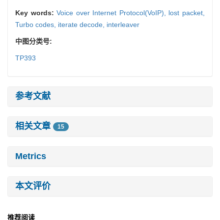
Key words:
Voice over Internet Protocol(VoIP),
lost packet,
Turbo codes,
iterate decode,
interleaver
中图分类号:
TP393
参考文献
相关文章
15
Metrics
本文评价