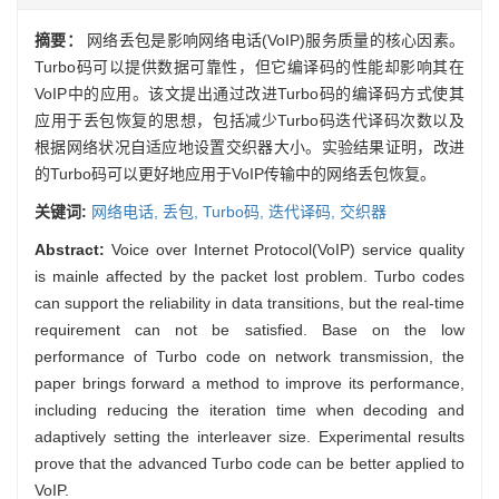
摘要：
网络丢包是影响网络电话(VoIP)服务质量的核心因素。
Turbo码可以提供数据可靠性，但它编译码的性能却影响其在
VoIP中的应用。该文提出通过改进Turbo码的编译码方式使其
应用于丢包恢复的思想，包括减少Turbo码迭代译码次数以及
根据网络状况自适应地设置交织器大小。实验结果证明，改进
的Turbo码可以更好地应用于VoIP传输中的网络丢包恢复。
关键词:
网络电话,
丢包,
Turbo码,
迭代译码,
交织器
Abstract:
Voice over Internet Protocol(VoIP) service quality
is mainle affected by the packet lost problem. Turbo codes
can support the reliability in data transitions, but the real-time
requirement can not be satisfied. Base on the low
performance of Turbo code on network transmission, the
paper brings forward a method to improve its performance,
including reducing the iteration time when decoding and
adaptively setting the interleaver size. Experimental results
prove that the advanced Turbo code can be better applied to
VoIP.