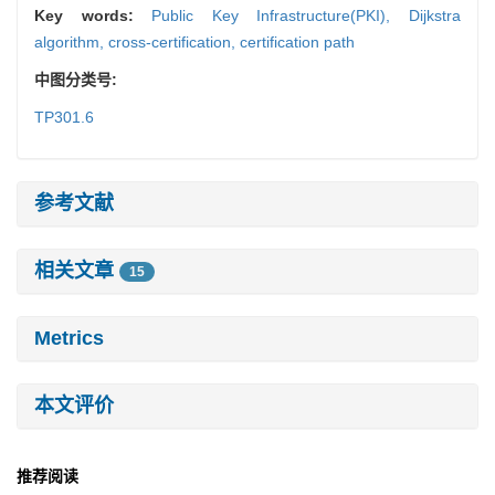
Key words:
Public Key Infrastructure(PKI),
Dijkstra
algorithm,
cross-certification,
certification path
中图分类号:
TP301.6
参考文献
相关文章
15
Metrics
本文评价