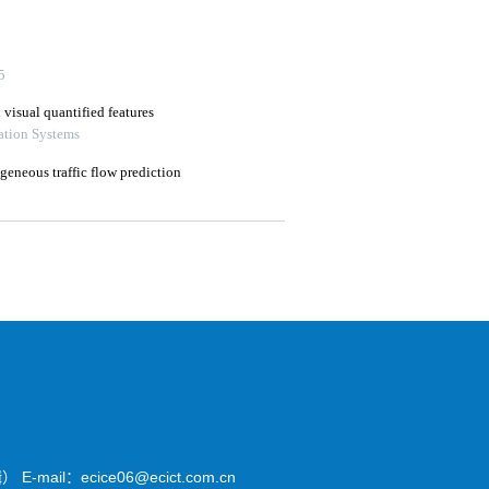
il：ecice06@ecict.com.cn