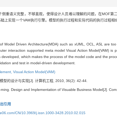
行工具过于侧重语义完整，不够直观，使得设计人员难以理解的问题，在MOF
此基础上实现一个VAM执行引擎。模型的执行过程和实际代码的执行过程
s of Model Driven Architecture(MDA) such as xUML, OCL, ASL are too 
ter interaction supported meta model Visual Action Model(VAM) is 
 developed, which makes the process of the model code and the proce
alidation and test in model-driven development.
lement,
Visual Action Model(VAM)
设计与实现[J]. 计算机工程, 2010, 36(2): 42-44.
ing. Design and Implementation of Visuable Business Model[J]. Compu
导出引用
ice06.com/CN/10.3969/j.issn.1000-3428.2010.02.015