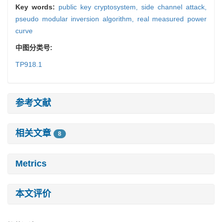
Key words:
public key cryptosystem,
side channel attack,
pseudo modular inversion algorithm,
real measured power
curve
中图分类号:
TP918.1
参考文献
相关文章
8
Metrics
本文评价