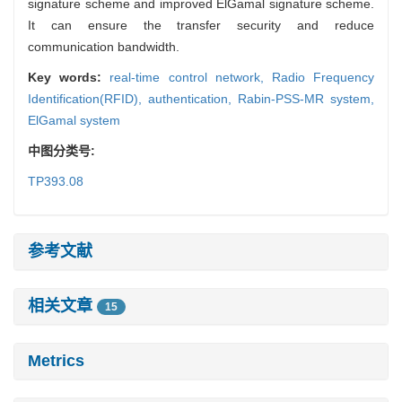
signature scheme and improved ElGamal signature scheme.
It can ensure the transfer security and reduce
communication bandwidth.
Key words:
real-time control network,
Radio Frequency
Identification(RFID),
authentication,
Rabin-PSS-MR system,
ElGamal system
中图分类号:
TP393.08
参考文献
相关文章
15
Metrics