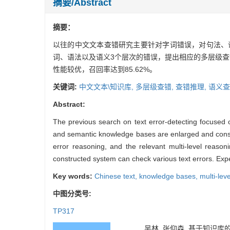
摘要/Abstract
摘要：
以往的中文文本查错研究主要针对字词错误，对句法、
词、语法以及语义3个层次的错误，提出相应的多层级
性能较优，召回率达到85.62%。
关键词:
中文文本\知识库,
多层级查错,
查错推理,
语义查
Abstract:
The previous search on text error-detecting focused 
and semantic knowledge bases are enlarged and constru
error reasoning, and the relevant multi-level reaso
constructed system can check various text errors. Expe
Key words:
Chinese text,
knowledge bases,
multi-lev
中图分类号:
TP317
吴林, 张仰森. 基于知识库的多层