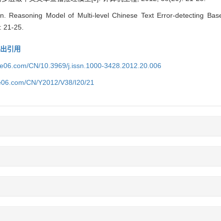
 Reasoning Model of Multi-level Chinese Text Error-detecting Ba
: 21-25.
导出引用
ice06.com/CN/10.3969/j.issn.1000-3428.2012.20.006
ce06.com/CN/Y2012/V38/I20/21