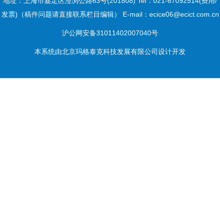
地址：上海市嘉定区澄浏公路63号(201808) Tel：021-67092514(费用/
发票)（稿件问题请直接联系栏目编辑） E-mail：ecice06@ecict.com.cn
沪公网安备31011402007040号
本系统由
北京玛格泰克科技发展有限公司
设计开发