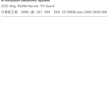
in Intrusion Detection System
ZUO Jing; DUAN Hai-xin; YU Xue-li
计算机工程 . 2008, (
2
): 267 -269 . DOI: 10.3969/j.issn.1000-3428.20