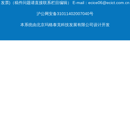
发票)（稿件问题请直接联系栏目编辑） E-mail：ecice06@ecict.com.cn
沪公网安备31011402007040号
本系统由
北京玛格泰克科技发展有限公司
设计开发