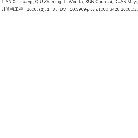
TIAN Xin-guang; QIU Zhi-ming; LI Wen-fa; SUN Chun-lai; DUAN Mi-yi;
计算机工程 . 2008, (
2
): 1 -3 . DOI: 10.3969/j.issn.1000-3428.2008.02