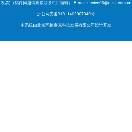
发票)（稿件问题请直接联系栏目编辑） E-mail：ecice06@ecict.com.cn
沪公网安备31011402007040号
本系统由
北京玛格泰克科技发展有限公司
设计开发