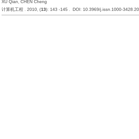
XU Qian, CHEN Cheng
计算机工程 . 2010, (
13
): 143 -145 . DOI: 10.3969/j.issn.1000-3428.2