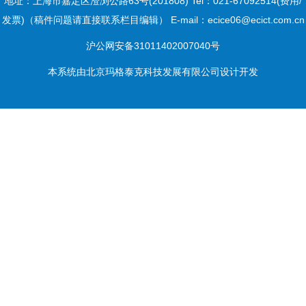
地址：上海市嘉定区澄浏公路63号(201808) Tel：021-67092514(费用/
发票)（稿件问题请直接联系栏目编辑） E-mail：ecice06@ecict.com.cn
沪公网安备31011402007040号
本系统由
北京玛格泰克科技发展有限公司
设计开发