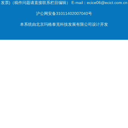
发票)（稿件问题请直接联系栏目编辑） E-mail：ecice06@ecict.com.cn
沪公网安备31011402007040号
本系统由
北京玛格泰克科技发展有限公司
设计开发