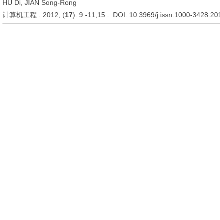
HU Di, JIAN Song-Rong
计算机工程 . 2012, (
17
): 9 -11,15 . DOI: 10.3969/j.issn.1000-3428.2