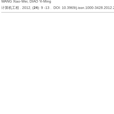
WANG Xiao-Wei, DIAO Yi-Ming
计算机工程 . 2012, (
24
): 9 -13 . DOI: 10.3969/j.issn.1000-3428.2012