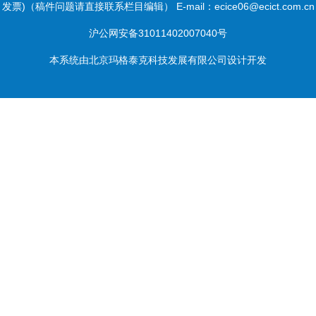
发票)（稿件问题请直接联系栏目编辑） E-mail：ecice06@ecict.com.cn
沪公网安备31011402007040号
本系统由
北京玛格泰克科技发展有限公司
设计开发