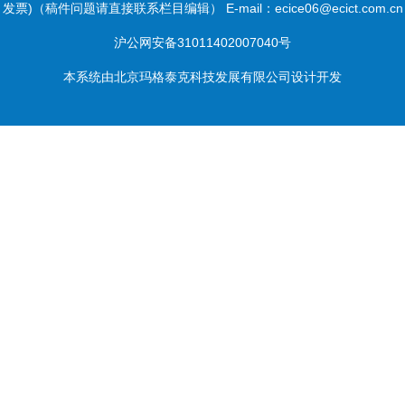
发票)（稿件问题请直接联系栏目编辑） E-mail：ecice06@ecict.com.cn
沪公网安备31011402007040号
本系统由
北京玛格泰克科技发展有限公司
设计开发