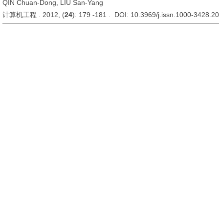
QIN Chuan-Dong, LIU San-Yang
计算机工程 . 2012, (
24
): 179 -181 . DOI: 10.3969/j.issn.1000-3428.2