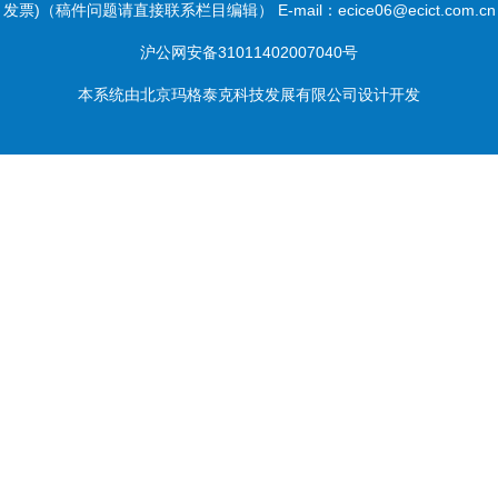
发票)（稿件问题请直接联系栏目编辑） E-mail：ecice06@ecict.com.cn
沪公网安备31011402007040号
本系统由
北京玛格泰克科技发展有限公司
设计开发