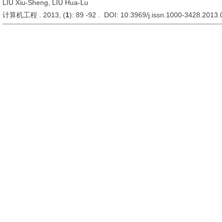
LIU Xiu-Sheng, LIU Hua-Lu
计算机工程 . 2013, (
1
): 89 -92 . DOI: 10.3969/j.issn.1000-3428.2013