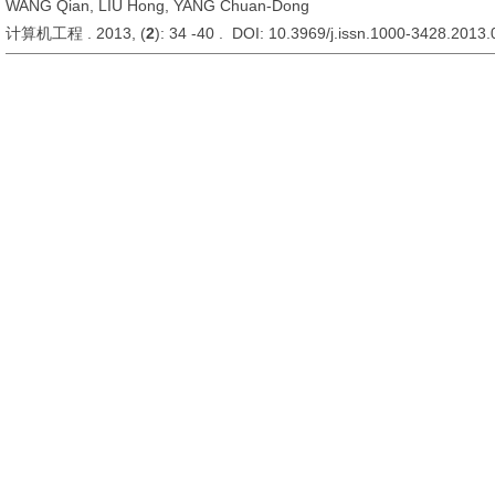
WANG Qian, LIU Hong, YANG Chuan-Dong
计算机工程 . 2013, (
2
): 34 -40 . DOI: 10.3969/j.issn.1000-3428.2013