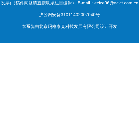
发票)（稿件问题请直接联系栏目编辑） E-mail：ecice06@ecict.com.cn
沪公网安备31011402007040号
本系统由
北京玛格泰克科技发展有限公司
设计开发