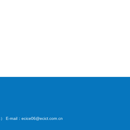
il：ecice06@ecict.com.cn