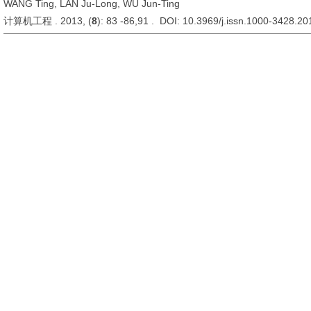
WANG Ting, LAN Ju-Long, WU Jun-Ting
计算机工程 . 2013, (
8
): 83 -86,91 . DOI: 10.3969/j.issn.1000-3428.2