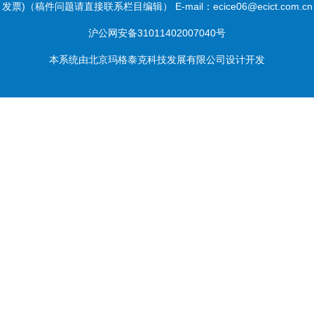
发票)（稿件问题请直接联系栏目编辑） E-mail：ecice06@ecict.com.cn
沪公网安备31011402007040号
本系统由
北京玛格泰克科技发展有限公司
设计开发