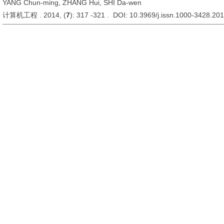
YANG Chun-ming, ZHANG Hui, SHI Da-wen
计算机工程 . 2014, (
7
): 317 -321 . DOI: 10.3969/j.issn.1000-3428.20