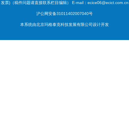
发票)（稿件问题请直接联系栏目编辑） E-mail：ecice06@ecict.com.cn
沪公网安备31011402007040号
本系统由
北京玛格泰克科技发展有限公司
设计开发