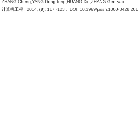
ZHANG Cheng,YANG Dong-feng,HUANG Xie,ZHANG Gen-yao
计算机工程 . 2014, (
9
): 117 -123 . DOI: 10.3969/j.issn.1000-3428.20