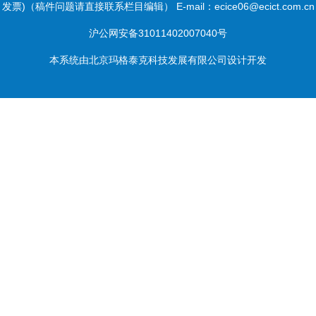
发票)（稿件问题请直接联系栏目编辑） E-mail：ecice06@ecict.com.cn
沪公网安备31011402007040号
本系统由
北京玛格泰克科技发展有限公司
设计开发