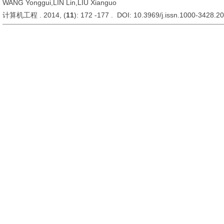
WANG Yonggui,LIN Lin,LIU Xianguo
计算机工程 . 2014, (
11
): 172 -177 . DOI: 10.3969/j.issn.1000-3428.2