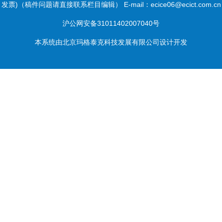
发票)（稿件问题请直接联系栏目编辑） E-mail：ecice06@ecict.com.cn
沪公网安备31011402007040号
本系统由
北京玛格泰克科技发展有限公司
设计开发