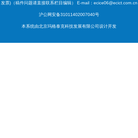
发票)（稿件问题请直接联系栏目编辑） E-mail：ecice06@ecict.com.cn
沪公网安备31011402007040号
本系统由
北京玛格泰克科技发展有限公司
设计开发