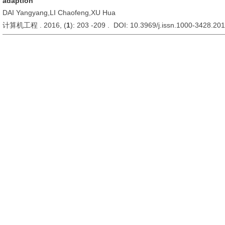
adaption
DAI Yangyang,LI Chaofeng,XU Hua
计算机工程 . 2016, (
1
): 203 -209 . DOI: 10.3969/j.issn.1000-3428.20