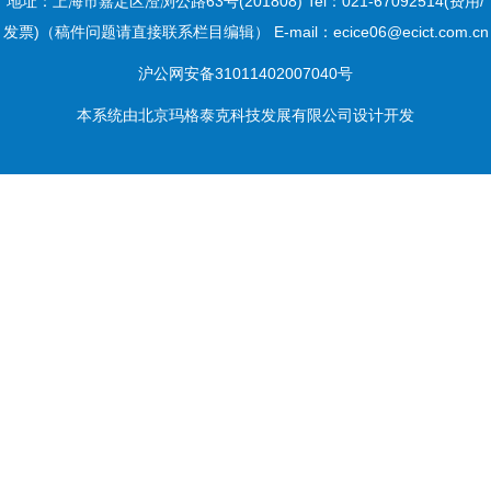
地址：上海市嘉定区澄浏公路63号(201808) Tel：021-67092514(费用/
发票)（稿件问题请直接联系栏目编辑） E-mail：ecice06@ecict.com.cn
沪公网安备31011402007040号
本系统由
北京玛格泰克科技发展有限公司
设计开发