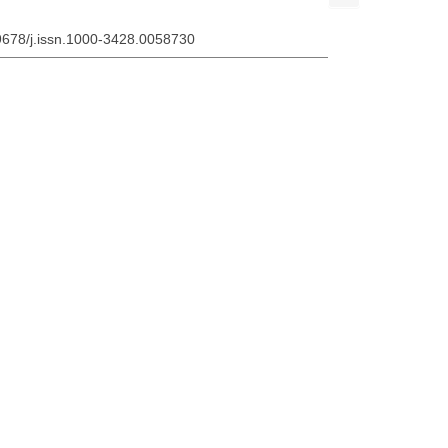
19678/j.issn.1000-3428.0058730