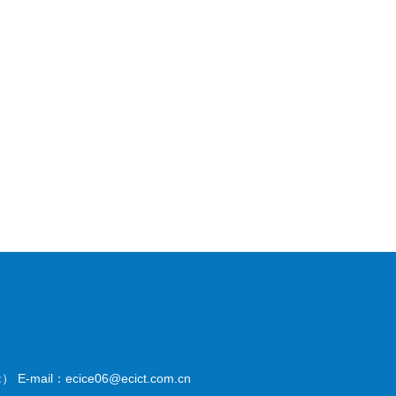
il：ecice06@ecict.com.cn