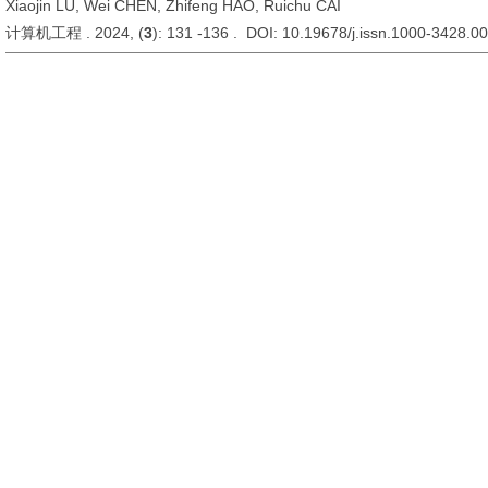
Xiaojin LU, Wei CHEN, Zhifeng HAO, Ruichu CAI
计算机工程 . 2024, (
3
): 131 -136 . DOI: 10.19678/j.issn.1000-3428.0