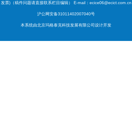
发票)（稿件问题请直接联系栏目编辑） E-mail：ecice06@ecict.com.cn
沪公网安备31011402007040号
本系统由
北京玛格泰克科技发展有限公司
设计开发