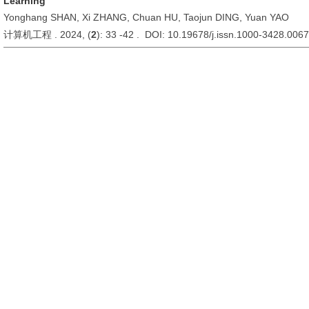
Learning
Yonghang SHAN, Xi ZHANG, Chuan HU, Taojun DING, Yuan YAO
计算机工程 . 2024, (
2
): 33 -42 . DOI: 10.19678/j.issn.1000-3428.006