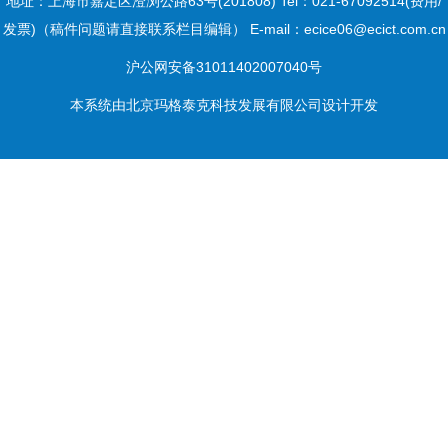
地址：上海市嘉定区澄浏公路63号(201808) Tel：021-67092514(费用/
发票)（稿件问题请直接联系栏目编辑） E-mail：ecice06@ecict.com.cn
沪公网安备31011402007040号
本系统由
北京玛格泰克科技发展有限公司
设计开发