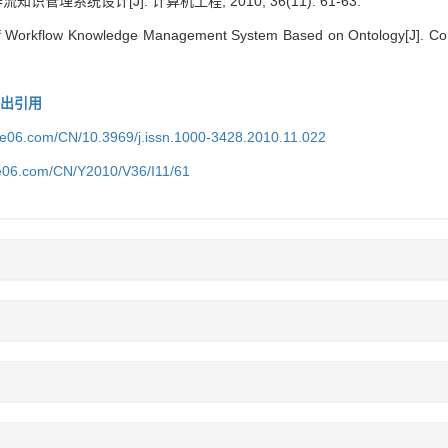
识管理系统设计[J]. 计算机工程, 2010, 36(11): 61-63.
f Workflow Knowledge Management System Based on Ontology[J]. Com
导出引用
ce06.com/CN/10.3969/j.issn.1000-3428.2010.11.022
ce06.com/CN/Y2010/V36/I11/61