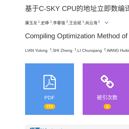
基于C-SKY CPU的地址立即数
1
1
2
1
2
廉玉龙
,史峥
,李春强
,王会斌
,尚云海
Compiling Optimization Method 
1
1
2
LIAN Yulong
,SHI Zheng
,LI Chunqiang
,WANG Huib
PDF
被引次数
773
1