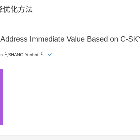
编译优化方法
of Address Immediate Value Based on C-S
1
2
in
,SHANG Yunhai