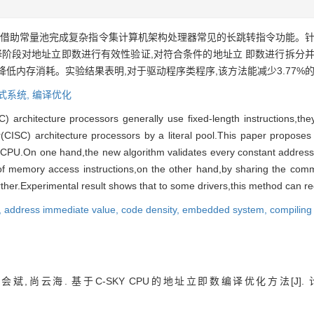
借助常量池完成复杂指令集计算机架构处理器常见的长跳转指令功能。针对国
在编译阶段对地址立即数进行有效性验证,对符合条件的地址立 即数进行拆分
低内存消耗。实验结果表明,对于驱动程序类程序,该方法能减少3.77%
式系统,
编译优化
 architecture processors generally use fixed-length instructions,the
(CISC) architecture processors by a literal pool.This paper propose
U.On one hand,the new algorithm validates every constant address,s
 memory access instructions,on the other hand,by sharing the com
her.Experimental result shows that to some drivers,this method can r
,
address immediate value,
code density,
embedded system,
compiling
会斌,尚云海. 基于C-SKY CPU的地址立即数编译优化方法[J].