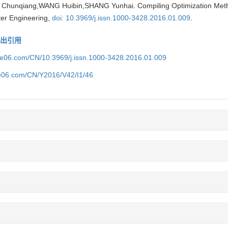
I Chunqiang,WANG Huibin,SHANG Yunhai. Compiling Optimization Met
er Engineering,
doi: 10.3969/j.issn.1000-3428.2016.01.009
.
导出引用
ice06.com/CN/10.3969/j.issn.1000-3428.2016.01.009
ce06.com/CN/Y2016/V42/I1/46