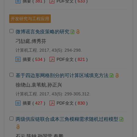
摘要
(
381
)
PDF全文
(
633
)
开发研究与工程应用
微博谣言免疫策略的研究
刁劼庭,傅秀芬
计算机工程. 2017, 43(5): 294-298.
摘要
(
534
)
PDF全文
(
821
)
基于四边形网格剖分的可计算区域填充方法
徐绕山,袁苇航,孙正兴
计算机工程. 2017, 43(5): 299-305,312.
摘要
(
427
)
PDF全文
(
830
)
两级供应链联合成本三角模糊需求随机过程模型
石云,陈钟,孙国营,秦鹏