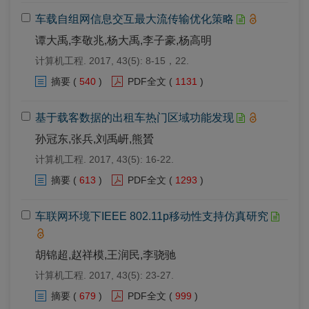
车载自组网信息交互最大流传输优化策略
谭大禹,李敬兆,杨大禹,李子豪,杨高明
计算机工程. 2017, 43(5): 8-15，22.
摘要
(
540
)
PDF全文
(
1131
)
基于载客数据的出租车热门区域功能发现
孙冠东,张兵,刘禹岍,熊贇
计算机工程. 2017, 43(5): 16-22.
摘要
(
613
)
PDF全文
(
1293
)
车联网环境下IEEE 802.11p移动性支持仿真研究
胡锦超,赵祥模,王润民,李骁驰
计算机工程. 2017, 43(5): 23-27.
摘要
(
679
)
PDF全文
(
999
)