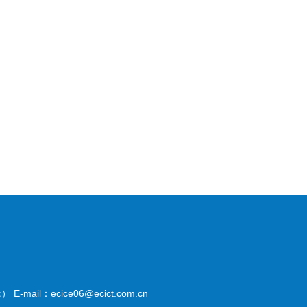
il：ecice06@ecict.com.cn