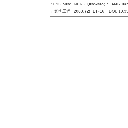
ZENG Ming; MENG Qing-hao; ZHANG Jian
计算机工程 . 2008, (
2
): 14 -16 . DOI: 10.