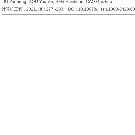
LIU Yanhong, DOU Yuanlin, REN Haichuan, CAO Guizhou
计算机工程 . 2021, (
8
): 277 -283 . DOI: 10.19678/j.issn.1000-3428.0