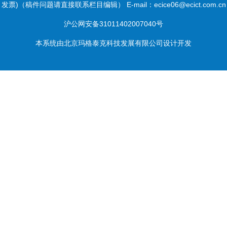
发票)（稿件问题请直接联系栏目编辑） E-mail：ecice06@ecict.com.cn
沪公网安备31011402007040号
本系统由
北京玛格泰克科技发展有限公司
设计开发