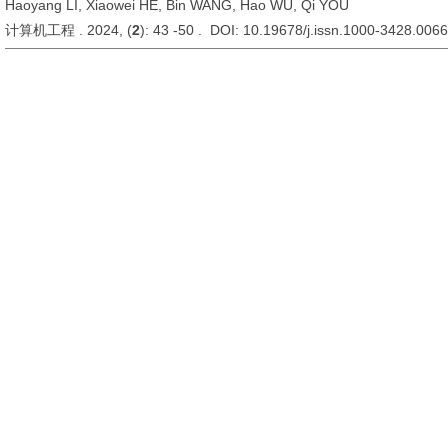
Haoyang LI, Xiaowei HE, Bin WANG, Hao WU, Qi YOU
计算机工程 . 2024, (
2
): 43 -50 . DOI: 10.19678/j.issn.1000-3428.006