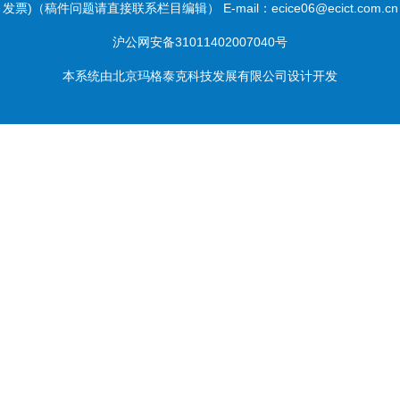
发票)（稿件问题请直接联系栏目编辑） E-mail：ecice06@ecict.com.cn
沪公网安备31011402007040号
本系统由
北京玛格泰克科技发展有限公司
设计开发