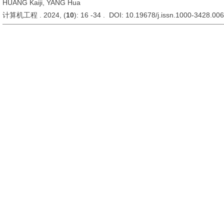
HUANG Kaiji, YANG Hua
计算机工程 . 2024, (
10
): 16 -34 . DOI: 10.19678/j.issn.1000-3428.00