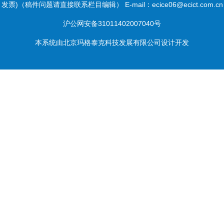
发票)（稿件问题请直接联系栏目编辑） E-mail：ecice06@ecict.com.cn
沪公网安备31011402007040号
本系统由
北京玛格泰克科技发展有限公司
设计开发