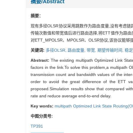
摘要/Abstract
摘要：
现有多径OLSR协议采用跳数作为路由度量,没有考虑链
传输次数值和带宽值后进行路由选择,将ETT值作为路由
对ETT_MPOLSR、MPOLSR、OLSR协议,该协
关键词:
多径OLSR,
路由度量,
带宽,
期望传输时间,
稳定
Abstract:
The existing multipath Optimized Link Sta
factors in the link.To solve this problem,a multipat
transmission count and bandwidth values of the inter
order to avoid the great difference of the ETT valu
proposed.Simulation results show that compared wi
rate and reduce average end-to-end delay.
Key words:
multipath Optimized Link State Routing(
中图分类号:
TP391