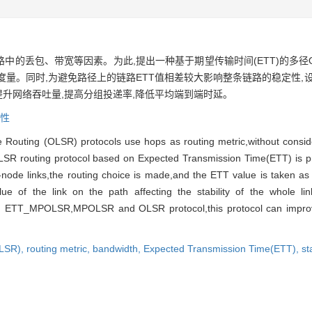
路中的丢包、带宽等因素。为此,提出一种基于期望传输时间(ETT)的多径
度量。同时,为避免路径上的链路ETT值相差较大影响整条链路的稳定性,
议能够提升网络吞吐量,提高分组投递率,降低平均端到端时延。
性
te Routing (OLSR) protocols use hops as routing metric,without consi
h OLSR routing protocol based on Expected Transmission Time(ETT) is p
-node links,the routing choice is made,and the ETT value is taken as 
e of the link on the path affecting the stability of the whole link
th ETT_MPOLSR,MPOLSR and OLSR protocol,this protocol can improve
OLSR),
routing metric,
bandwidth,
Expected Transmission Time(ETT),
st