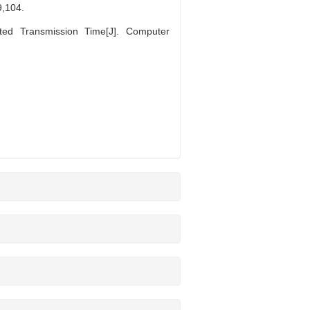
104.
d Transmission Time[J]. Computer