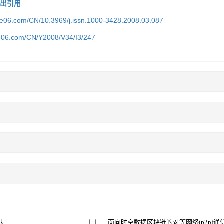
导出引用
ice06.com/CN/10.3969/j.issn.1000-3428.2008.03.087
ce06.com/CN/Y2008/V34/I3/247