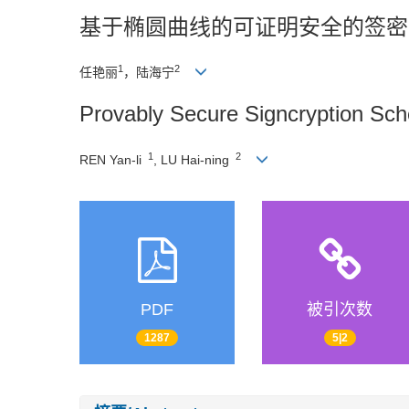
基于椭圆曲线的可证明安全的签密
1
2
任艳丽
，陆海宁
Provably Secure Signcryption Sch
1
2
REN Yan-li
, LU Hai-ning
PDF
被引次数
1287
5|2