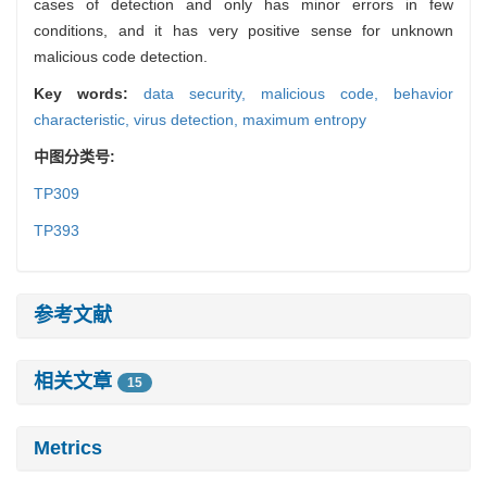
cases of detection and only has minor errors in few
conditions, and it has very positive sense for unknown
malicious code detection.
Key words:
data security,
malicious code,
behavior
characteristic,
virus detection,
maximum entropy
中图分类号:
TP309
TP393
参考文献
相关文章
15
Metrics