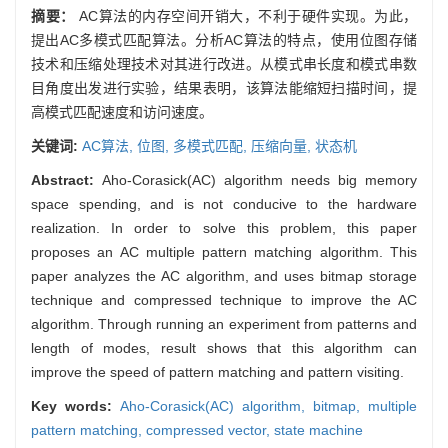
摘要：
AC算法的内存空间开销大，不利于硬件实现。为此，
提出AC多模式匹配算法。分析AC算法的特点，使用位图存储
技术和压缩处理技术对其进行改进。从模式串长度和模式串数
目角度出发进行实验，结果表明，该算法能缩短扫描时间，提
高模式匹配速度和访问速度。
关键词:
AC算法,
位图,
多模式匹配,
压缩向量,
状态机
Abstract:
Aho-Corasick(AC) algorithm needs big memory
space spending, and is not conducive to the hardware
realization. In order to solve this problem, this paper
proposes an AC multiple pattern matching algorithm. This
paper analyzes the AC algorithm, and uses bitmap storage
technique and compressed technique to improve the AC
algorithm. Through running an experiment from patterns and
length of modes, result shows that this algorithm can
improve the speed of pattern matching and pattern visiting.
Key words:
Aho-Corasick(AC) algorithm,
bitmap,
multiple
pattern matching,
compressed vector,
state machine