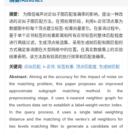
摘要：
为降低噪声对近似子图匹配准确率的影响，提出一种改
进的近似子图匹配方法。在预处理阶段，利用k-近邻顶点集为
数据图中的每个顶点建立标签-权重向量索引。在查询过程中，
基于单个近邻标签的权重距离和所有近邻标签的整体匹配程度
进行两级过滤，生成顶点候选集，采用生成树匹配和图匹配的
方式确定查询图在大型网络中的位置。在真实数据集上的实验
结果表明，该方法具有较高的执行效率和匹配准确率。
关键词:
近似匹配,
k-近邻,
标签权重,
顶点匹配度,
生成树匹配
Abstract:
Aiming at the accuracy for the impact of noise on
the matching problem, this paper proposes an improved
approximate subgraph matching method. In the
preprocessing stage, it uses k-nearest neighbor graph for
the vertices data set to establish a label-weight vector index.
In the query process, it uses a single label weighting
distance and the matching of the vertex’s all neighbors for
two levels matching filter to generate a candidate set of