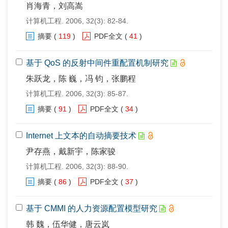
肖海青，刘高嵩
计算机工程. 2006, 32(3): 82-84.
摘要
(
119
)
PDF全文
(
41
)
基于 QoS 的反射中间件重配置机制研究
朱跃龙，陈 巍，冯 钧，张鹏程
计算机工程. 2006, 32(3): 85-87.
摘要
(
91
)
PDF全文
(
34
)
Internet 上文本的自动摘要技术
尹存燕，戴新宇，陈家骏
计算机工程. 2006, 32(3): 88-90.
摘要
(
86
)
PDF全文
(
37
)
基于 CMMI 的人力资源配置模型研究
韩 魏，伍华健，唐云岚