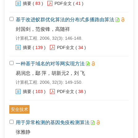
摘要
(
83
)
PDF全文
(
41
)
基于改进蚁群优化算法的分布式多播路由算法
封国剑，范俊锋，高随祥
计算机工程. 2006, 32(3): 146-148.
摘要
(
139
)
PDF全文
(
34
)
一种基于域名的对等网实现方法
易润忠，鄢 萍，胡新元2，刘 飞
计算机工程. 2006, 32(3): 149-150.
摘要
(
103
)
PDF全文
(
38
)
安全技术
用于异常检测的基因免疫检测算法
张雅静