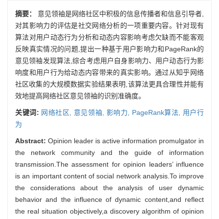
摘要：
意见领袖是网络社区中积极的信息传播者和信息引导者,
对其影响力的评估是社交网络分析的一项重要内容。针对现有
算法对用户动态行为分析和动态内容影响考虑欠缺而不能客观
反映真实情况的问题,提出一种基于用户影响力和PageRank的
意见领袖发现算法,综合考虑用户自身影响力、用户动态行为影
响度和用户行为给动态内容带来的真实影响。通过从知乎网络
社区收集的大规模数据实验结果表明,该算法更具合理性并能有
效地提高网络社区意见领袖的识别准确度。
关键词:
网络社区,
意见领袖,
影响力,
PageRank算法,
用户行
为
Abstract:
Opinion leader is active information promulgator in
the network community and the guide of information
transmission.The assessment for opinion leaders’ influence
is an important content of social network analysis.To improve
the considerations about the analysis of user dynamic
behavior and the influence of dynamic content,and reflect
the real situation objectively,a discovery algorithm of opinion