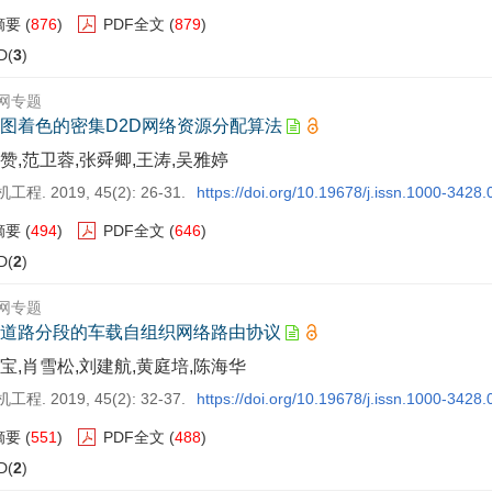
摘要
(
876
)
PDF全文
(
879
)
D(
3
)
网专题
图着色的密集D2D网络资源分配算法
赞,范卫蓉,张舜卿,王涛,吴雅婷
程. 2019, 45(2): 26-31.
https://doi.org/10.19678/j.issn.1000-3428
摘要
(
494
)
PDF全文
(
646
)
D(
2
)
网专题
道路分段的车载自组织网络路由协议
宝,肖雪松,刘建航,黄庭培,陈海华
程. 2019, 45(2): 32-37.
https://doi.org/10.19678/j.issn.1000-3428
摘要
(
551
)
PDF全文
(
488
)
D(
2
)