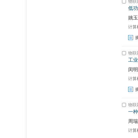
物联
低功
姚玉
计算
物联
工业
闵明
计算
物联
一种
周瑞
计算