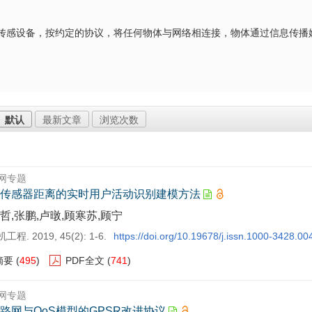
T)是指通过信息传感设备，按约定的协议，将任何物体与网络相连接，物体通过信息
默认
最新文章
浏览次数
网专题
传感器距离的实时用户活动识别建模方法
哲,张鹏,卢暾,顾寒苏,顾宁
程. 2019, 45(2): 1-6.
https://doi.org/10.19678/j.issn.1000-3428.0
摘要
(
495
)
PDF全文
(
741
)
网专题
路网与QoS模型的GPSR改进协议