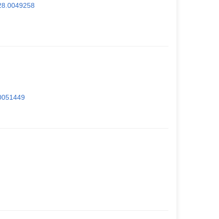
428.0049258
.0051449