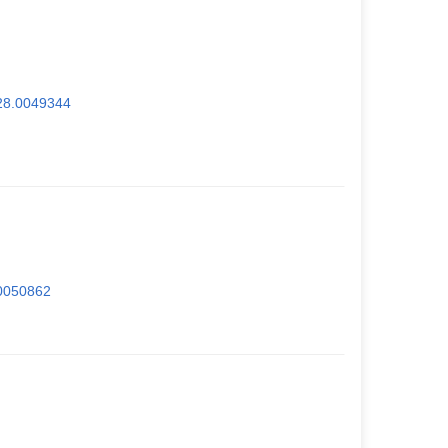
428.0049344
.0050862