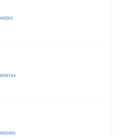
0049361
.0049194
.0050455