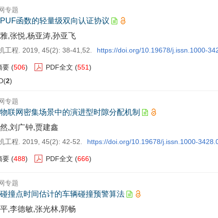
网专题
PUF函数的轻量级双向认证协议
雅,张悦,杨亚涛,孙亚飞
程. 2019, 45(2): 38-41,52.
https://doi.org/10.19678/j.issn.1000-3
摘要
(
506
)
PDF全文
(
551
)
D(
2
)
网专题
物联网密集场景中的演进型时隙分配机制
然,刘广钟,贾建鑫
程. 2019, 45(2): 42-52.
https://doi.org/10.19678/j.issn.1000-3428
摘要
(
488
)
PDF全文
(
666
)
网专题
碰撞点时间估计的车辆碰撞预警算法
平,李德敏,张光林,郭畅